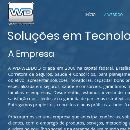
INÍCIO
A WEBDOO
Soluções em Tecnolo
A Empresa
A WD-WEBDOO criada em 2006 na capital federal, Brasíli
Corretora de Seguros, Saúde e Consórcios, para planejam
objetivo, apresentar soluções inovadoras, capacitar bons 
especializada em seguros, saúde e consórcios, garantimos t
famílias e empresas. Desde então, estamos investindo n
satisfação dos clientes e na garantia de parcerias estratég
Entregamos propósitos, conceitos e boas práticas, aliados à 
Procurarmos ser uma empresa que antecipa tendências, volta
clientes, com o emprego de produtos, serviços, metodologia
ajudem no equilíbrio social e na garantia de um mundo melh