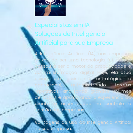
Especialistas em IA
Soluções de Inteligência
Artificial para sua Empresa
A Inteligência Artificial (IA) nas empresas
deixou de ser uma tecnologia futurista e
passou a ser o motor da produtividade e
da transformação digital. Hoje, ela atua
como um assistente estratégico e
operacional, automatizando tarefas
repetitivas, analisando grandes volumes
de dados e aprimorando a experiência do
cliente e assertividade no controle e
gestão das empresas.
Vantagens do uso da Inteligência Artifical
na sua empresa: