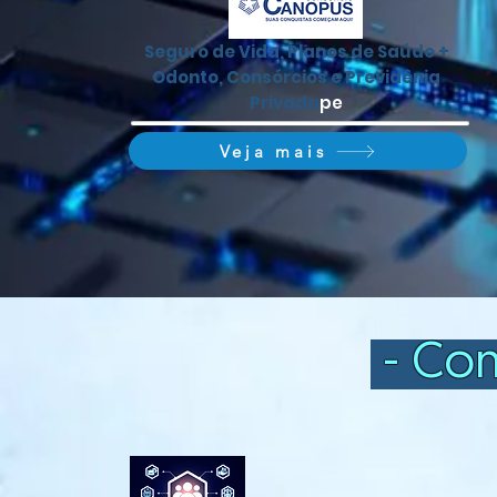
Seguro de Vida, Planos de Saúde +
Odonto, Consórcios e Previdênia
Privada
pe
Veja mais
- Con