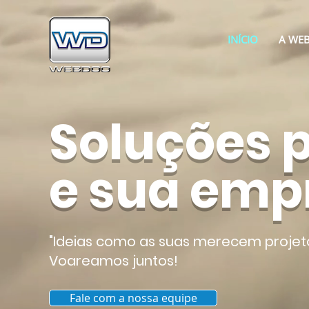
INÍCIO
A WE
Soluções 
e sua emp
"Ideias como as suas merecem projet
Voareamos juntos!
Fale com a nossa equipe