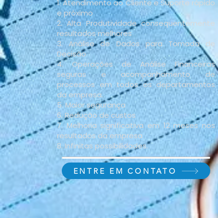
1. Atendimento ao Cliente e Suporte​ rápido
e próximo
2. Alta Produtividade consequentemente
resultados melhores
3. Análise de Dados para Tomada de
Decisão​
4. Operações de Análise Financeiras
seguras e acompanhamento de
processos em todos os departamentos
da empresa.
5. Maior segurança
6. Redução de custos
7. Melhoria significativa em 12 meses nos
resultados da empresa
8. Infinitas possibilidades. ​​
ENTRE EM CONTATO