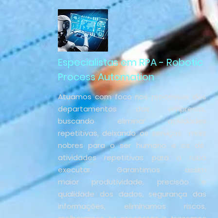
Especialistas em RPA - Robotic
Process Automation
Atuamos com foco nos processos dos
departamentos das empresas,
buscando eliminar atividades
repetitivas, deixando os serviços mais
nobres para o ser humano e os dê
atividades repetitivas para o robô
executar. Garantimos assim
maior
produtividade, precisão e
qualidade dos dados, segurança das
informações, eliminamos riscos,